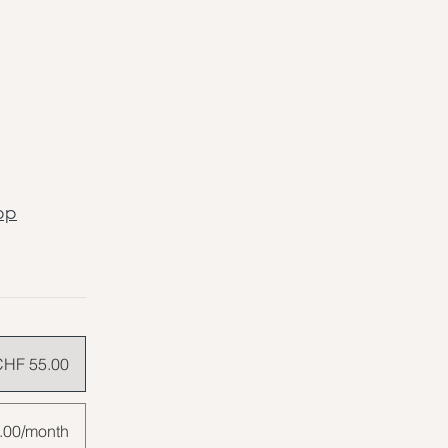
pp
CHF 55.00
.00/month