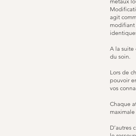
métaux lo
Modificat
agit comm
modifiant 
identique
A la suite
du soin.
Lors de ch
pouvoir en
vos conna
Chaque at
maximale 
D’autres 
le ressour