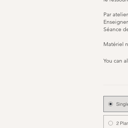
Par atelier
Enseignem
Séance de
Matériel n
You can al
Singl
2 Pla