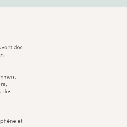
ouvent des
es
comment
re,
s des
raphène et