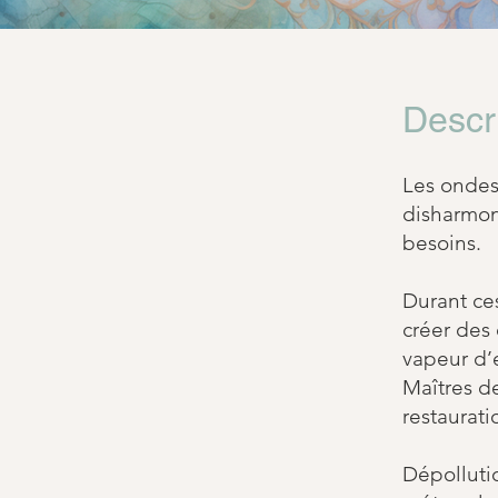
Descr
Les ondes
disharmoni
besoins.
Durant ce
créer des 
vapeur d’
Maîtres d
restaurat
Dépollutio