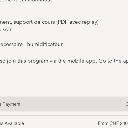
 :
ent, support de cours (PDF avec replay)
 soin
écessaire : humidificateur
so join this program via the mobile app.
Go to the a
e Payment
ns Available
From CHF 240