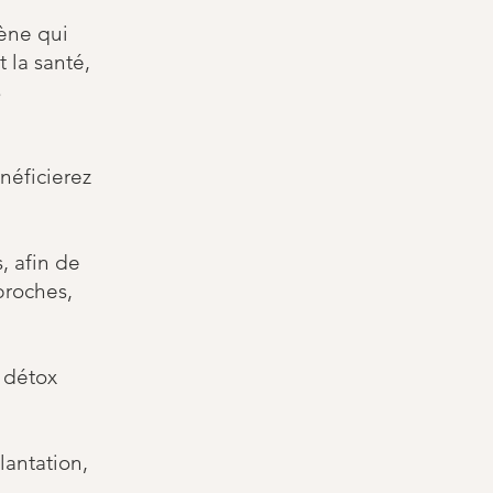
hène qui
 la santé,
s
néficierez
, afin de
proches,
e détox
lantation,