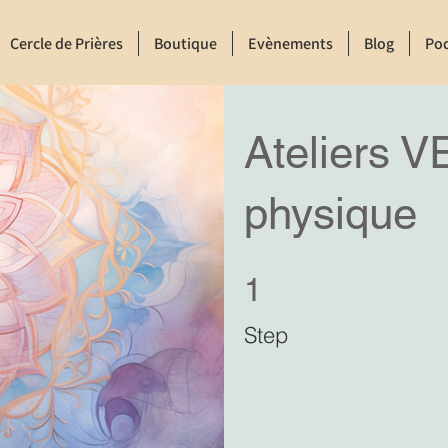
Cercle de Prières
Boutique
Evènements
Blog
Po
Ateliers V
physique
1 Step
1
Step