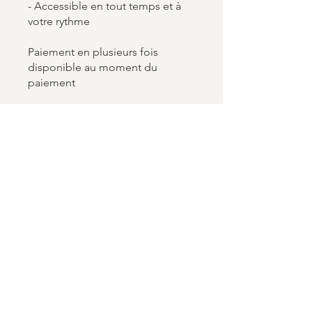
- Accessible en tout temps et à
votre rythme
Paiement en plusieurs fois
disponible au moment du
paiement
You can also join this program via
Go to the app
the mobile app.
Single Payment
CHF 210.00
2 Plans Available
From CHF 240.00/month