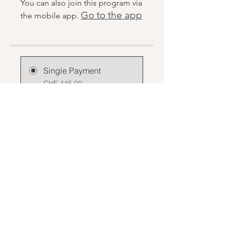
You can also join this program via
Go to the app
the mobile app.
Single Payment
CHF 445.00
2 Plans Available
From CHF 240.00/month
Join