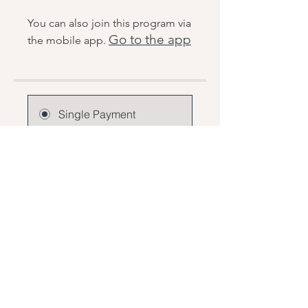
You can also join this program via
Go to the app
the mobile app.
Single Payment
CHF 27.00
2 Plans Available
From CHF 240.00/month
Join