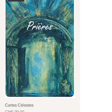
Cartes Célestes
Price
CHF 29.00