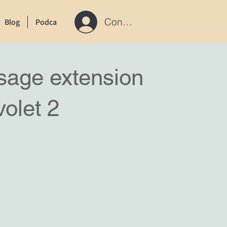
Connexion / S'inscrire
Blog
Podcast
Contact
age extension
volet 2