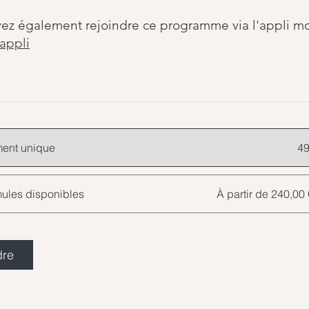
ez également rejoindre ce programme via l'appli mo
'appli
ent unique
4
mules disponibles
À partir de 240,0
dre