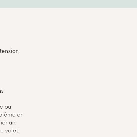
xtension
ns
te ou
roblème en
mer un
e volet.