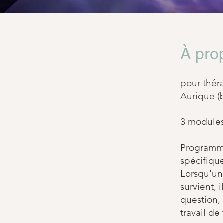
À pro
pour thér
Aurique (
3 modules
Programme
spécifique
Lorsqu'un
survient, 
question,
travail d