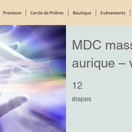
Premium
Cercle de Prières
Boutique
Evènements
MDC mass
aurique – 
12 étapes
12
étapes