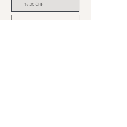
18,00 CHF
2 formules disponibles
À partir de
240,00 CHF/mois
Rejoindre
Abonnez-vous à notre newsletter