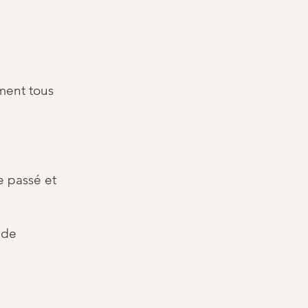
ment tous
e passé et
 de