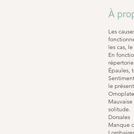
À pro
Les causes
fonctionn
les cas, l
En foncti
répertorie
Épaules, t
Sentiments
le présent
Omoplates
Mauvaise 
solitude.
Dorsales
Manque de
Lombaires