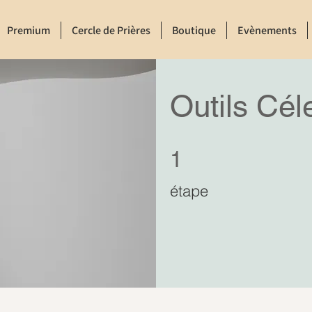
Premium
Cercle de Prières
Boutique
Evènements
Outils Cél
1 étape
1
étape