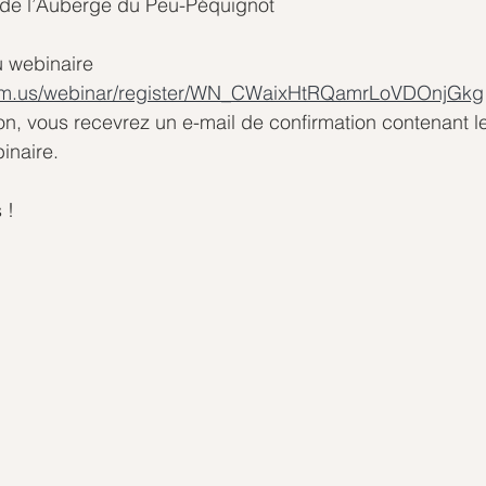
de l’Auberge du Peu-Péquignot 
u webinaire
oom.us/webinar/register/WN_CWaixHtRQamrLoVDOnjGkg
ion, vous recevrez un e-mail de confirmation contenant le
inaire.
 !