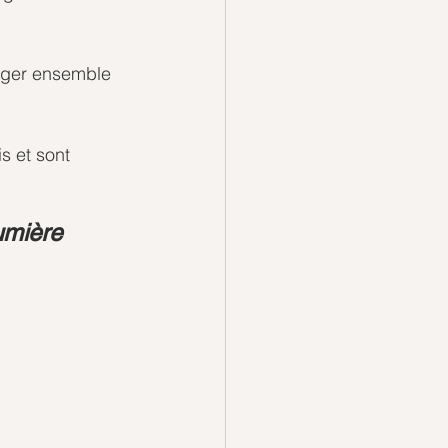
nger ensemble 
s et sont 
umière