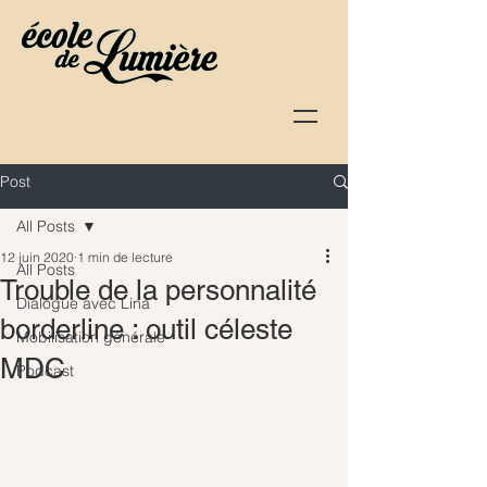
Post
All Posts
12 juin 2020
1 min de lecture
All Posts
Trouble de la personnalité
Dialogue avec Lina
borderline : outil céleste
Mobilisation générale
MDC
Podcast