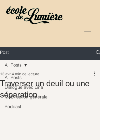
Post
All Posts
13 avr.
4 min de lecture
All Posts
Traverser un deuil ou une
Dialogue avec Lina
séparation
Mobilisation générale
Podcast