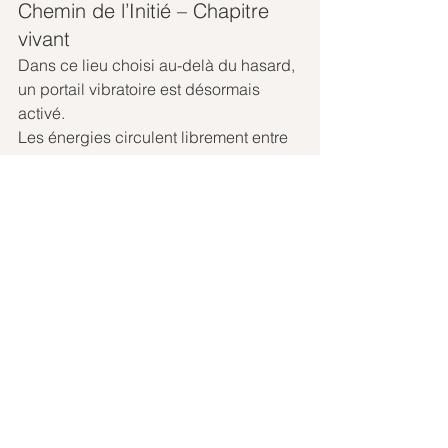
Chemin de l’Initié – Chapitre 
vivant
Dans ce lieu choisi au-delà du hasard, 
un portail vibratoire est désormais 
activé.
Les énergies circulent librement entre 
les sphères célestes, l’Intraterre et le 
cœur de la Terre.
Ici, il n’y a plus de séparation. Plus de 
voile.
Pour ceux déjà engagés sur le Chemin 
de l’Initié, les filtres tombent, les 
résistances se dissolvent, et la 
guidance intérieure prend toute sa 
place.
Les révélations seront claires, 
concrètes, lumineuses.
Les retrouvailles d’âmes, les 