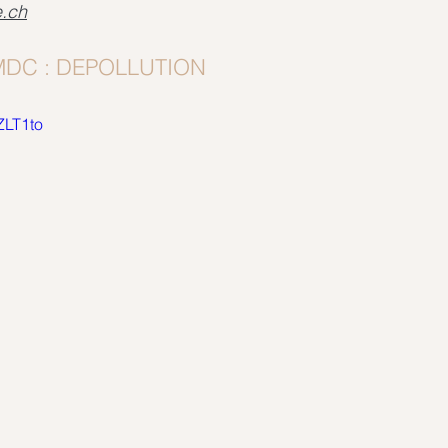
.ch
 MDC : DEPOLLUTION
ZLT1to