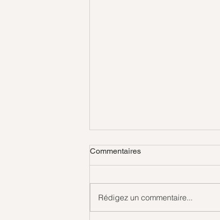
Commentaires
Gouttes d'amour
Rédigez un commentaire...