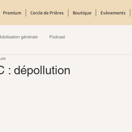
Premium
Cercle de Prières
Boutique
Evènements
obilisation générale
Podcast
ure
: dépollution