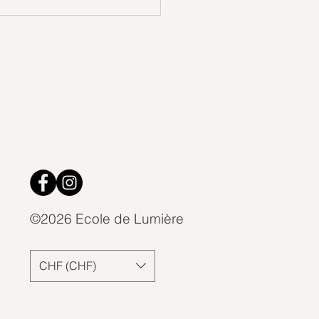
 la Vie cherchait
lement à nous parler…
©2026 Ecole de Lumière
CHF (CHF)