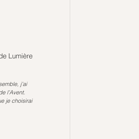
s de Lumière 
emble, j’ai 
e l’Avent.
 je choisirai 