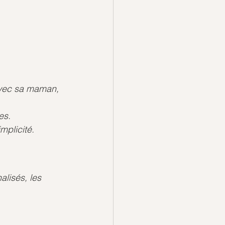
avec sa maman, 
es. 
mplicité.
lisés, les 