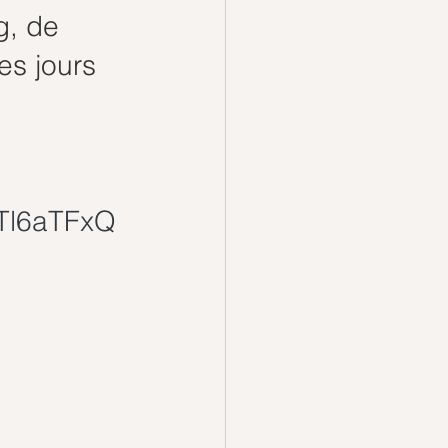
g, de 
es jours 
Tl6aTFxQ