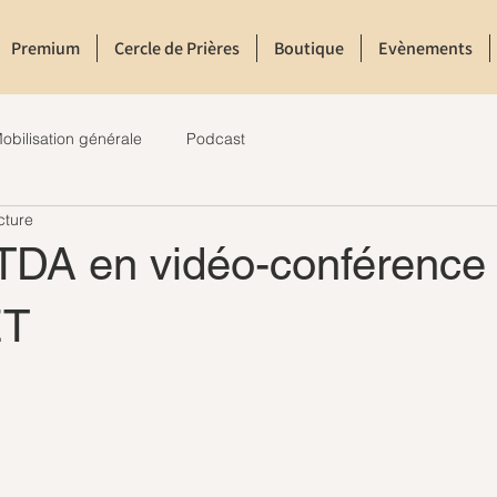
Premium
Cercle de Prières
Boutique
Evènements
obilisation générale
Podcast
cture
TDA en vidéo-conférence 
T