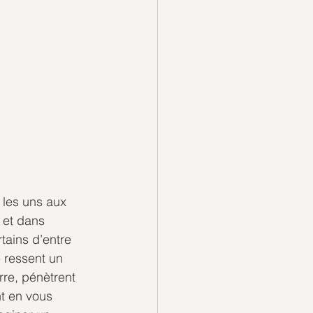
 les uns aux 
 et dans  
tains d’entre 
 ressent un 
re, pénètrent 
t en vous 