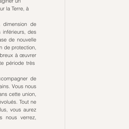
aginer un 
r la Terre, à 
a dimension de 
inférieurs, des 
se de nouvelle 
de protection, 
breux à œuvrer 
e période très  
ccompagner de 
ins. Vous nous 
ns cette union, 
olués. Tout ne 
us, vous aurez 
 nous verrez, 