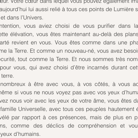
œur. Votre cœur dans lequel vous pouvez également im
 aujourd’hui lui aussi relié à tous ces points de Lumière su
e et dans l’Univers.
ntention, vous aviez choisi de vous purifier dans l
tte élévation, vous êtes maintenant au-delà des plans 
larté revient en vous. Vous êtes comme dans une pha
me la Terre. Et comme un nouveau-né, vous avez besoin 
écurité, tout comme la Terre. Et nous sommes très nom
pour vous, qui avez choisi d’être incarnés durant cett
 terre.
nombreux à être avec vous, à vos côtés, à vous a
 même si vous ne nous voyez pas avec vos yeux d’huma
vez nous voir avec les yeux de votre âme, vous êtes da
mille Universelle, avec tous ces peuples hautement év
vélé par rapport à ces présences, mais de plus en pl
tions, comme des déclics de compréhension et vous
 yeux d’humains.