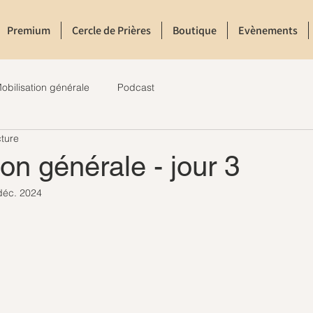
Premium
Cercle de Prières
Boutique
Evènements
obilisation générale
Podcast
cture
ion générale - jour 3
déc. 2024