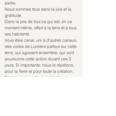
partie.
Nous sommes tous dans la joie et la 
gratitude.
Dans la joie de tout ce qui est, en ce 
moment même, offert à la terre et à tous 
ses habitants.
Vous êtes canal, uni à d’autres canaux, 
des vortex de Lumière partout sur cette 
terre, qui agissent ensemble, qui vont 
poursuivre cette action durant ces 3 
jours. Si importante, nous le répétons, 
pour la Terre et pour toute la création.
Restez ainsi quelques instants, en 
Amour pour le Tout et ressentez en 
vous votre propre transformation 
énergétique. Par cet amour que vous 
offrez, ce don de soi que vous offrez, 
vous recevez.
Vous faites partie de notre équipe, 