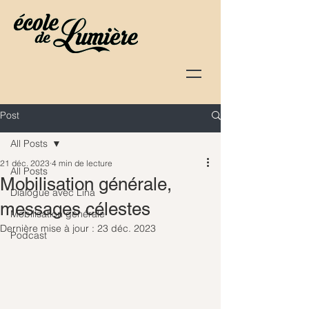
Post
All Posts
21 déc. 2023
4 min de lecture
All Posts
Mobilisation générale,
Dialogue avec Lina
messages célestes
Mobilisation générale
Dernière mise à jour :
23 déc. 2023
Podcast