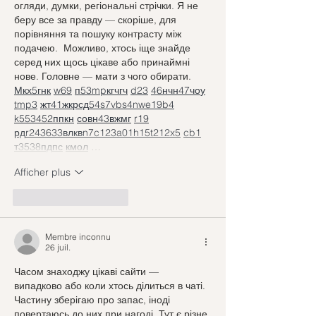
огляди, думки, регіональні стрічки. Я не 
беру все за правду — скоріше, для 
порівняння та пошуку контрасту між 
подачею.  Можливо, хтось іще знайде 
серед них щось цікаве або принаймні 
нове. Головне — мати з чого обирати.  
М
к
х
5
г
нк
w69
п
53
mp
кг
чг
ч
d23
46
н
чн
47
чо
у
tmp3
жт
41
ж
кр
сд
54
s7
vb
s4
nw
e19
b4
k55
34
52
пп
кн
с
о
вн
43
вж
мг
r19
рд
r24
36
33
вл
кв
n7
c123
a01
h15
t21
2x5
cb1
т
35
38
пд
пс
км
ол
 …
Afficher plus
J'aime
Répondre
Membre inconnu
26 juil.
Часом знаходжу цікаві сайти — 
випадково або коли хтось ділиться в чаті. 
Частину зберігаю про запас, іноді 
повертаюсь до них при нагоді. Тут є різне 