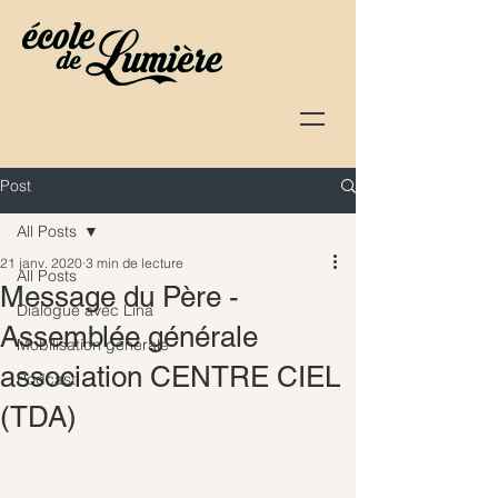
Post
All Posts
21 janv. 2020
3 min de lecture
All Posts
Message du Père -
Dialogue avec Lina
Assemblée générale
Mobilisation générale
association CENTRE CIEL
Podcast
(TDA)