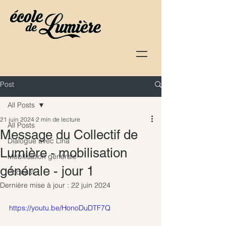
Post
All Posts
21 juin 2024
2 min de lecture
All Posts
Message du Collectif de
Dialogue avec Lina
Lumière - mobilisation
Mobilisation générale
générale - jour 1
Podcast
Dernière mise à jour :
22 juin 2024
https://youtu.be/HonoDuDTF7Q