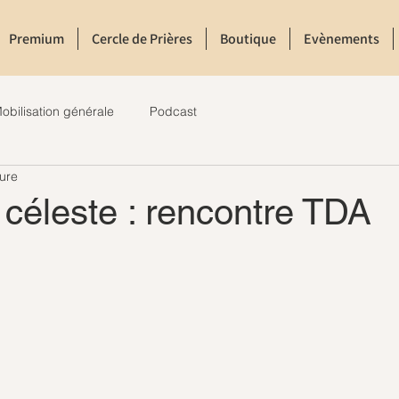
Premium
Cercle de Prières
Boutique
Evènements
obilisation générale
Podcast
ture
céleste : rencontre TDA