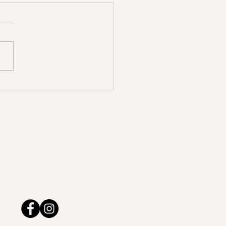
 la Vie cherchait
lement à nous parler…