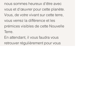
nous sommes heureux d'être avec 
vous et d'œuvrer pour cette planète. 
Vous, de votre vivant sur cette terre, 
vous verrez la différence et les 
prémices visibles de cette Nouvelle 
Terre. 
En attendant, il vous faudra vous 
retrouver régulièrement pour vous 
ressourcer ensemble, vous encourager 
mutuellement, revenir ici, en ce lieu ou 
dans d'autres, pour vous laisser 
totalement purifier, si nécessaire, et 
surtout renforcer votre mission 
d'éclaireur de Lumière. 
Nous sommes remplis de 
reconnaissance, de gratitude et 
d'amour pour vous tous. 
Nous sommes présents pour vous 