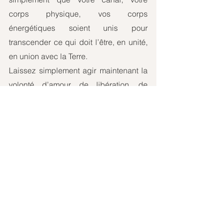
corps physique, vos corps 
énergétiques soient unis pour 
transcender ce qui doit l’être, en unité, 
en union avec la Terre.
Laissez simplement agir maintenant la 
volonté d’amour, de libération, de 
purification, de réharmonisation. 
Nous sommes très nombreux présents 
avec vous : frères et sœurs de la Terre, 
du Ciel, de l’Intraterre, de l’Univers, 
tous ensemble, dans l’unité.
En œuvrant ainsi pour l’unité, vous 
œuvrez pour vous également, car vous 
êtes l’unité et vous êtes des êtres 
illimités. 