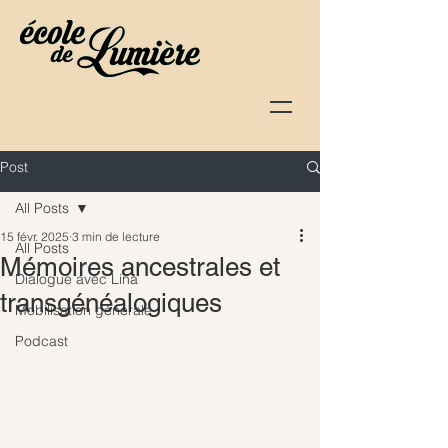
Post
All Posts
15 févr. 2025
3 min de lecture
All Posts
Mémoires ancestrales et
Dialogue avec Lina
transgénéalogiques
Mobilisation générale
Podcast