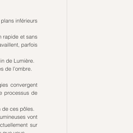
plans inférieurs 
 rapide et sans 
aillent, parfois 
in de Lumière.
es de l’ombre.
ies convergent 
me processus de 
 de ces pôles.
lumineuses vont 
tuellement sur 
au que vous.