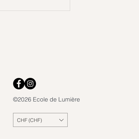
 la Vie cherchait
lement à nous parler…
©2026 Ecole de Lumière
CHF (CHF)