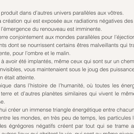
roduit dans d’autres univers parallèles aux vôtres.
la création qui est exposée aux radiations négatives des 
 l’émergence du renouveau est imminente.
rre conjointement aux mondes parallèles pour l’éjection
s dont se nourrissent certains êtres malveillants qui trav
nte, pour l’ombre et le malin.
à avoir été implantés, même ceux qui sont sur un chem
nvisibles, vous maintenaient sous le joug des puissanc
 était atteinte.
que dans l’histoire de l’humanité, où toutes les énerg
 terre et d’autres planètes similaires qui vivent le mê
e. 
hui créer un immense triangle énergétique entre chacun
entre les mondes, en très peu de temps, les particules 
des égrégores négatifs créent par tout qui se trame ac
 autres lieux qui abritent la vie, qui sont au même nive