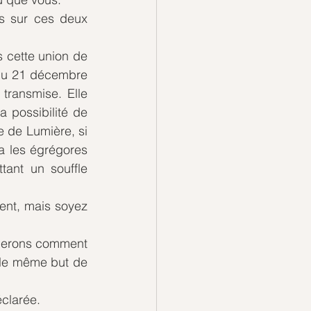
rs sur ces deux 
 cette union de 
du 21 décembre 
ransmise. Elle 
 possibilité de 
 de Lumière, si 
a les égrégores 
ant un souffle 
nt, mais soyez 
uerons comment 
 le même but de 
éclarée.