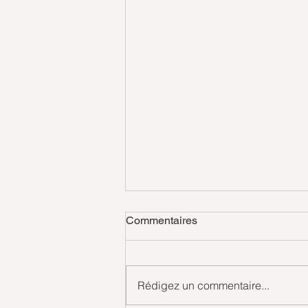
Commentaires
Gouttes d'amour
Rédigez un commentaire...