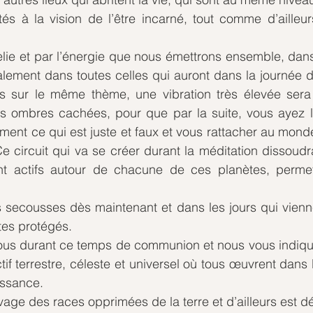
tés à la vision de l’être incarné, tout comme d’ailleu
relie et par l’énergie que nous émettrons ensemble, dans
alement dans toutes celles qui auront dans la journée 
ts sur le même thème, une vibration très élevée sera t
es ombres cachées, pour que par la suite, vous ayez la
ent ce qui est juste et faux et vous rattacher au monde
 Ce circuit qui va se créer durant la méditation dissoudr
nt actifs autour de chacune de ces planètes, permett
 secousses dès maintenant et dans les jours qui vienne
tes protégés. 
ous durant ce temps de communion et nous vous indiq
ctif terrestre, céleste et universel où tous œuvrent dans
issance. 
avage des races opprimées de la terre et d’ailleurs est d