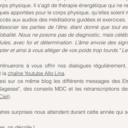
corps physique. Il s’agit de thérapie énergétique qui ne 
ques apportées pour le corps physique, qu’elles soient 
accès aux audios des méditations guidées et exercices.
ssocier les parties de l’être, étant donné que tout es
globalité. Nous ne posons pas de diagnostic, mais célébr
ules, avec foi et détermination. L’âme envoie des sign
pter et ainsi à vous alléger de vos poids trop lourds." 
tinuerons à vous offrir nos dialogues régulièrement, 
 la 
chaîne Youtube Allo Lina
.
ssi sur ce même blog les différents messages des Etr
 Sagesse", des conseils MDC et les retranscriptions de
Ciel
).
tres surprises nous attendent durant cette année qui s
es, on décolle !