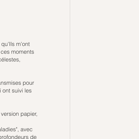
qu'Ils m'ont 
t ces moments 
élestes, 
ransmises pour 
ont suivi les 
ersion papier, 
adies", avec 
 profondeurs de 