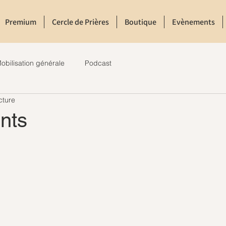
Premium
Cercle de Prières
Boutique
Evènements
obilisation générale
Podcast
cture
nts