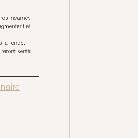
res incarnés 
augmentent et 
s la ronde.
feront sentir.
 en webinaire