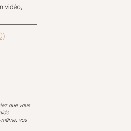
n vidéo, 
C)
iez que vous 
aide. 
s-même, vos 