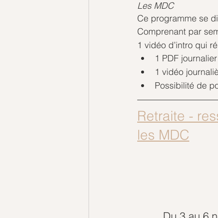
Les MDC
Ce programme se di
Comprenant par sem
​1 vidéo d’intro qui 
1 PDF journalier
1 vidéo journali
Possibilité de p
Retraite - r
les MDC
Du 3 au 6 