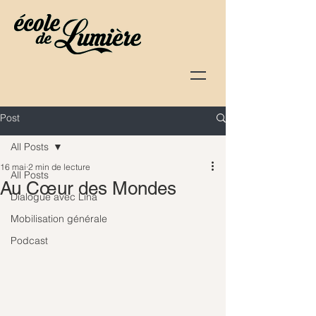
Post
All Posts
16 mai
2 min de lecture
All Posts
Au Cœur des Mondes
Dialogue avec Lina
Mobilisation générale
Podcast