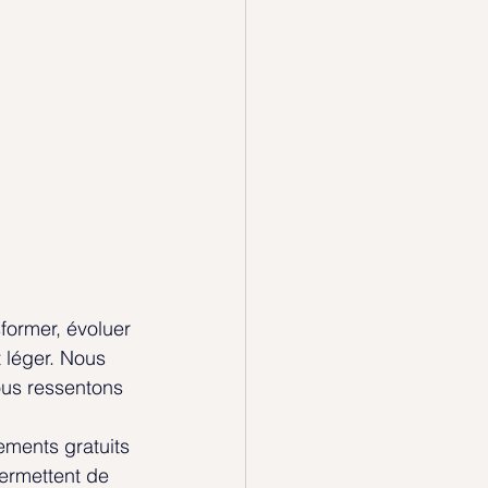
former, évoluer 
 léger. Nous 
ous ressentons 
ements gratuits 
ermettent de 