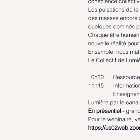
conscience collectiv
Les pulsations de la
des masses encore so
quelques dominés par
Chaque être humain e
nouvelle réalité pour l
Ensemble, nous matéri
Le Collectif de Lumi
10h30  	Resso
11h15   	Inf
		Enseignements célestes canalisés en direct de la SOURCE et des Êtres de 
Lumière par le canal
En présentiel - 
grand
Pour le webinaire, ve
https://us02web.z