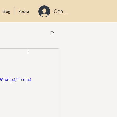
Connexion / S'inscrire
Blog
Podcast
Contact
80p/mp4/file.mp4