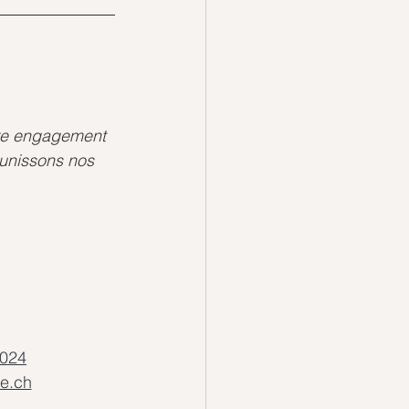
tre engagement 
 unissons nos 
2024
e.ch