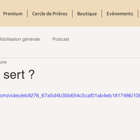
Premium
Cercle de Prières
Boutique
Evènements
obilisation générale
Podcast
ture
 sert ?
tic.com/video/eb9276_67a5d4b35b654c5caf01ab4eb1817486/10