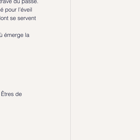
ntrave du passé.
 pour l’éveil 
ont se servent 
où émerge la 