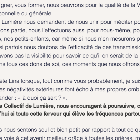
igner, vous former, nous oeuvrons pour la qualité de la VI
rsonnelle ou générale.
 Lumière nous demandent de nous unir pour méditer pour
sons partie, nous l’effectuons aussi pour nous-même, po
, nos petits-enfants, car même si nous n’en mesurons p
i parfois nous doutons de l’efficacité de ces transmiss
ons pas la visibilité pour savoir ce qu’il en serait de la
 sans tous ces dons de soi, ces moments que nous offrons 
te Lina lorsque, tout comme vous probablement, je suis
 négativités extérieures font écho à mes propres ombre
der : « à quoi ça sert ? ».
 Collectif de Lumière, nous encouragent à poursuivre, ca
ui si toute cette ferveur qui élève les fréquences partout
 nous sentons seul et bien petit par rapport à tout ce q
a voie à cet avenir meilleur grâce à toutes les prières, m