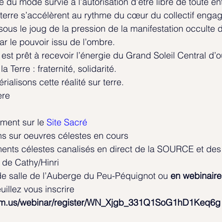
e du mode survie à l’autorisation d’être libre de toute e
 terre s’accélèrent au rythme du cœur du collectif engagé
us le joug de la pression de la manifestation occulte d
 le pouvoir issu de l’ombre.
st prêt à recevoir l’énergie du Grand Soleil Central d’
a Terre : fraternité, solidarité.
alisons cette réalité sur terre.
ère
urcement sur le 
Site Sacré
ormations sur oeuvres célestes en cours
 de Cathy/Hinri 
e salle de l’Auberge du Peu-Péquignot ou 
en webinaire
uillez vous inscrire 
oom.us/webinar/register/WN_Xjgb_331Q1SoG1hD1Keq6g