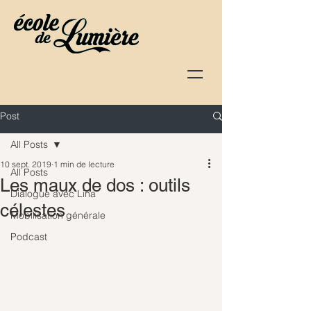
Post
All Posts
10 sept. 2019
1 min de lecture
All Posts
Les maux de dos : outils
Dialogue avec Lina
célestes
Mobilisation générale
Podcast