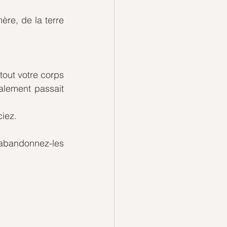
re, de la terre 
out votre corps 
alement passait 
iez.
abandonnez-les 