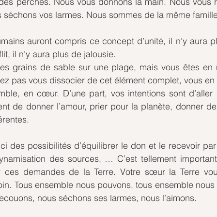
des perches. Nous vous donnons la main. Nous vous r
 séchons vos larmes. Nous sommes de la même famille
mains auront compris ce concept d’unité, il n’y aura plu
it, il n’y aura plus de jalousie. 
s grains de sable sur une plage, mais vous êtes en
z pas vous dissocier de cet élément complet, vous en f
le, en cœur. D’une part, vos intentions sont d’aller 
ent de donner l’amour, prier pour la planète, donner d
érentes.
ci des possibilités d’équilibrer le don et le recevoir par
ynamisation des sources, … C’est tellement important 
r ces demandes de la Terre. Votre sœur la Terre vo
esoin. Tous ensemble nous pouvons, tous ensemble nous l
secouons, nous séchons ses larmes, nous l’aimons.