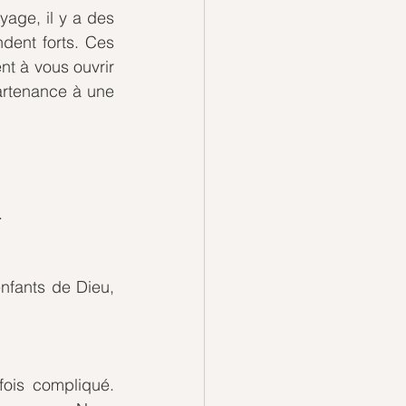
age, il y a des 
dent forts. Ces 
t à vous ouvrir 
artenance à une 
.
nfants de Dieu, 
is compliqué. 